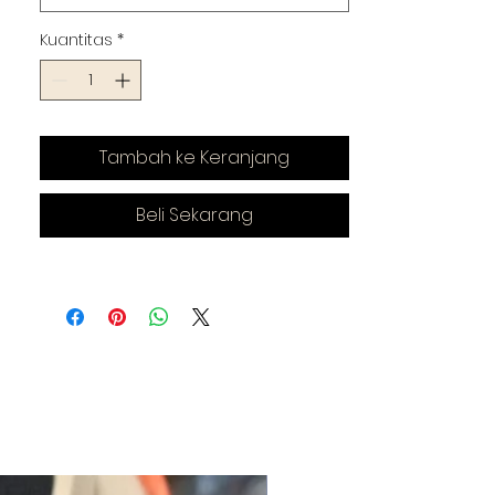
Kuantitas
*
Tambah ke Keranjang
Beli Sekarang