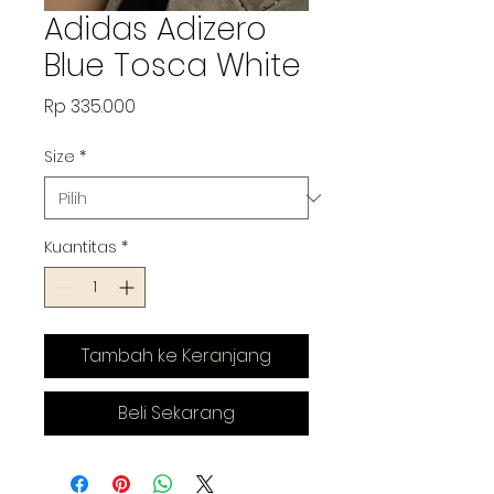
Adidas Adizero
Blue Tosca White
Harga
Rp 335.000
Size
*
Kuantitas
*
Tambah ke Keranjang
Beli Sekarang