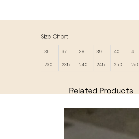
Size Chart
36
37
38
39
40
41
23.0
23.5
24.0
24.5
25.0
25.
Related Products