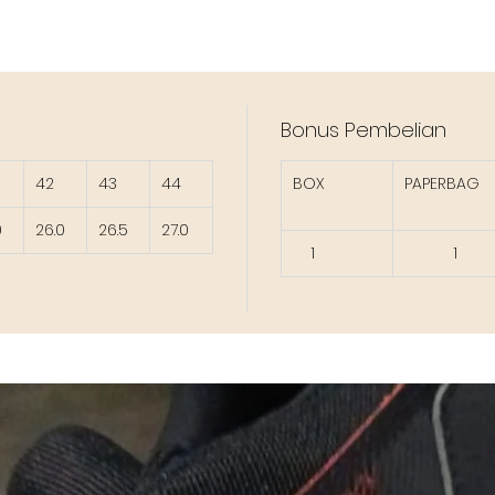
Bonus Pembelian
42
43
44
BOX
PAPERBAG
0
26.0
26.5
27.0
1
1