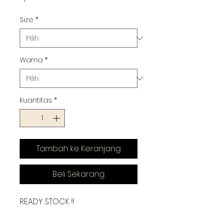
Size
*
Warna
*
Kuantitas
*
Tambah ke Keranjang
Beli Sekarang
READY STOCK !!