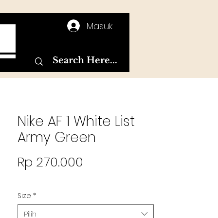
Masuk
T
Nike AF 1 White List
Army Green
Harga
Rp 270.000
Size
*
Pilih