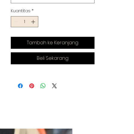
Kuantitas
*
Tambah ke Keranjang
Beli Sekarang