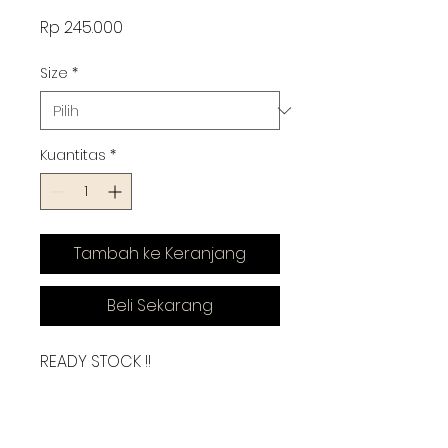
Harga
Rp 245.000
Size
*
Kuantitas
*
Tambah ke Keranjang
Beli Sekarang
READY STOCK !!