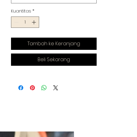
Kuantitas
*
Tambah ke Keranjang
Beli Sekarang